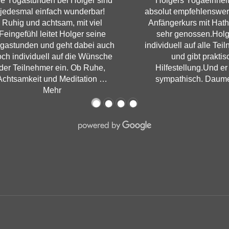
e Yogastunden bei Holger sind
Holgers Yogaeinheit
jedesmal einfach wunderbar!
absolut empfehlenswer
Ruhig und achtsam, mit viel
Anfängerkurs mit Hath
Feingefühl leitet Holger seine
sehr genossen.Holg
gastunden und geht dabei auch
individuell auf alle Tei
ch individuell auf die Wünsche
und gibt praktis
der Teilnehmer ein. Ob Ruhe,
Hilfestellung.Und er 
Achtsamkeit und Meditation
…
sympathisch. Daum
Mehr
●
●
●
●