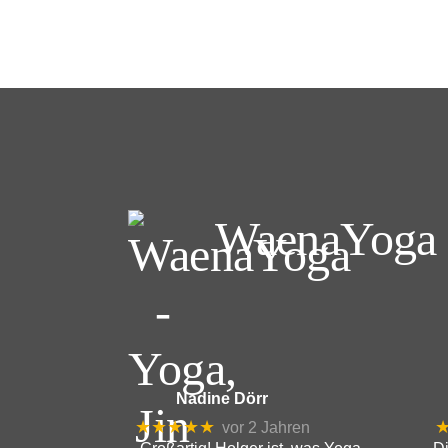
WaenaYoga -
Nadine Dörr
★★★★★
vor 2 Jahren