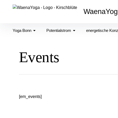
Inhalte
überspringen
WaenaYog
Yoga Bonn
Potentialstrom
energetische Kon
Events
[em_events]