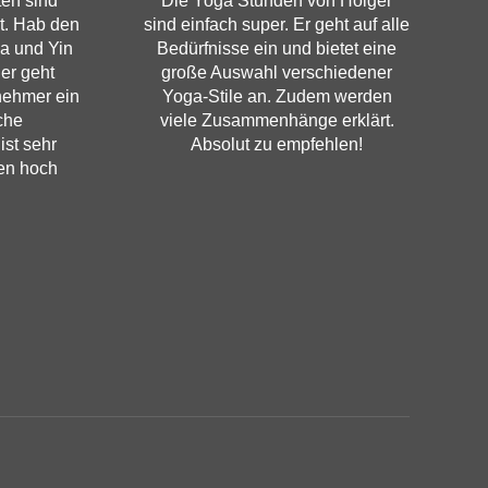
en sind
Die Yoga Stunden von Holger
t. Hab den
sind einfach super. Er geht auf alle
a und Yin
Bedürfnisse ein und bietet eine
er geht
große Auswahl verschiedener
lnehmer ein
Yoga-Stile an. Zudem werden
che
viele Zusammenhänge erklärt.
ist sehr
Absolut zu empfehlen!
en hoch