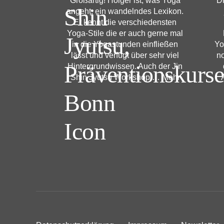
Großartig! Holger ist, was Yoga
Di
angeht, ein wandelndes Lexikon.
Er kennt die verschiedensten
Yoga-Stile die er auch gerne mal
in die Yogastunden einfließen
Yo
lässt und verfügt über sehr viel
no
Hintergrundwissen. Auch der Jin
Shin Jyutsu Workshop
… Mehr