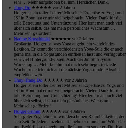
sehr
… Mehr
aufgehoben bei ihm. Herzlichen Dank.
Thuy Do
★★★★★
vor 2 Jahren
Holger ist ein toller Lehrer! Mit seiner Expertise zu Yoga und
JSJ in Bonn hat er mir viel beigebracht. Vielen Dank für die
tolle Betreuung und Unterstützung! Hier lernt man auch viel
über sich selbst, das hat mein persönliches Wachstum
…
Mehr
sehr gefördert!
Nadine Kruschinski
★★★★★
vor 2 Jahren
Großartig! Holger ist, was Yoga angeht, ein wandelndes
Lexikon. Er kennt die verschiedensten Yoga-Stile die er auch
gerne mal in die Yogastunden einfließen lässt und verfügt über
sehr viel Hintergrundwissen. Auch der Jin Shin Jyutsu
Workshop
… Mehr
bei ihm hat mich sehr begeistert.Jede
Woche freue ich mich auf die nächste Yogastunde! Absolut
empfehlenswert!
Thuy-Trang Do
★★★★★
vor 2 Jahren
Holger ist ein toller Lehrer! Mit seiner Expertise zu Yoga und
JSJ in Bonn hat er mir viel beigebracht. Vielen Dank für die
tolle Betreuung und Unterstützung! Hier lernt man auch viel
über sich selbst, das hat mein persönliches Wachstum
…
Mehr
sehr gefördert!
Holger Grimm
★★★★★
vor 4 Jahren
Sehr guter Yogalehrer in wunderschönen Räumlichkeiten, der
sich Zeit für jeden einzelnen Teilnehmer nimmt, auf Wünsche
und Bedürfnisse eingeht und die Übungen super erklärt. Kann