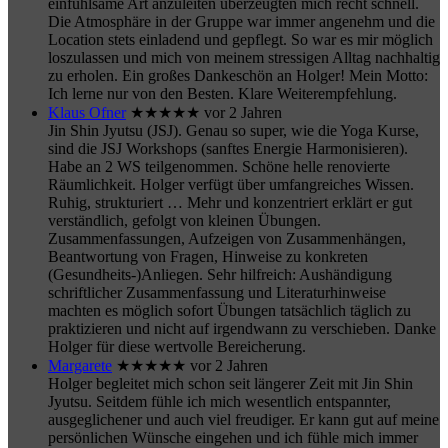
einfühlsame Art anzuleiten überzeugten mich recht schnell.
Die Atmosphäre in der Gruppe war immer angenehm und die
Location stets einladend und gepflegt. So war es mir möglich
loszulassen und mich von meinem stressigen Alltag nachhaltig
zu erholen. Ein großes Dankeschön an Holger! Mein Motto:
Ich lerne nur von den Besten. Klare Weiterempfehlung.
Klaus Ofner
★★★★★
vor 2 Jahren
Jin Shin Jyutsu (JSJ). Genau so super, wie die Yoga Kurse,
sind die JSJ Workshops (sanftes Energie Harmonisieren).
Habe an 2 WS teilgenommen. Schöne helle renovierte
Räumlichkeit. Holger verfügt über umfangreiches Wissen.
Ruhig, strukturiert
… Mehr
und konzentriert erklärt er gut
verständlich, gefolgt von kleinen Übungen.
Zusammenfassungen, Aufzeigen von Zusammenhängen,
Beantwortung von Fragen, Hinweise zu konkreten
(Gesundheits-)Anliegen. Sehr hilfreich: Aushändigung
schriftlicher Zusammenfassung und Literaturhinweise
machten es möglich sofort Übungen tatsächlich täglich zu
praktizieren und nicht auf irgendwann zu verschieben. Danke
Holger für diese wertvolle Bereicherung.
Margarete
★★★★★
vor 2 Jahren
Holger begleitet mich schon seit längerer Zeit mit Jin Shin
Jyutsu. Seitdem fühle ich mich wesentlich entspannter,
ausgeglichener und auch viel freudiger. Er kann gut auf meine
persönlichen Wünsche eingehen und ich fühle mich immer