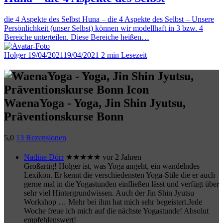
die 4 Aspekte des Selbst Huna – die 4 Aspekte des Selbst – Unsere
Persönlichkeit (unser Selbst) können wir modellhaft in 3 bzw. 4
Bereiche unterteilen. Diese Bereiche heißen…
Holger
19/04/2021
19/04/2021
2 min Lesezeit
WaenaYoga - Yoga, Jin Shin Jyutsu,
Präventionskurse Bonn
5,0
13 Rezensionen
Nadine Dörr
★★★★★
vor 2 Jahren
Großartig! Holger ist, was Yoga angeht, ein wandelndes
Lexikon. Er kennt die verschiedensten Yoga-Stile die er auch
gerne mal in die Yogastunden einfließen lässt und verfügt über
sehr viel Hintergrundwissen. Auch der Jin Shin Jyutsu
Workshop
… Mehr
bei ihm hat mich sehr begeistert.Jede
Woche freue ich mich auf die nächste Yogastunde! Absolut
empfehlenswert!