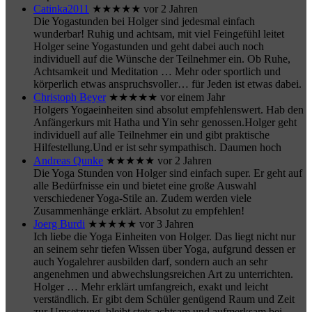
Catinka2011
★★★★★
vor 2 Jahren
Die Yogastunden bei Holger sind jedesmal einfach
wunderbar! Ruhig und achtsam, mit viel Feingefühl leitet
Holger seine Yogastunden und geht dabei auch noch
individuell auf die Wünsche der Teilnehmer ein. Ob Ruhe,
Achtsamkeit und Meditation
… Mehr
oder sportlich und
körperlich etwas anspruchsvoller… für Jeden ist etwas dabei.
Christoph Beyer
★★★★★
vor einem Jahr
Holgers Yogaeinheiten sind absolut empfehlenswert. Hab den
Anfängerkurs mit Hatha und Yin sehr genossen.Holger geht
individuell auf alle Teilnehmer ein und gibt praktische
Hilfestellung.Und er ist sehr sympathisch. Daumen hoch
Andreas Qunke
★★★★★
vor 2 Jahren
Die Yoga Stunden von Holger sind einfach super. Er geht auf
alle Bedürfnisse ein und bietet eine große Auswahl
verschiedener Yoga-Stile an. Zudem werden viele
Zusammenhänge erklärt. Absolut zu empfehlen!
Joerg Burdi
★★★★★
vor 3 Jahren
Ich liebe die Yoga Einheiten von Holger. Das liegt nicht nur
an seinem sehr tiefen Wissen über Yoga, aufgrund dessen er
auch Yogalehrer ausbilden darf, sondern auch an sehr
angenehmen und abwechslungsreichen Art zu unterrichten.
Holger
… Mehr
erklärt umfangreich, exakt und leicht
verständlich. Er gibt dem Schüler genügend Raum und Zeit
zur Umsetzung, bleibt stets achtsam und aufmerksam bei