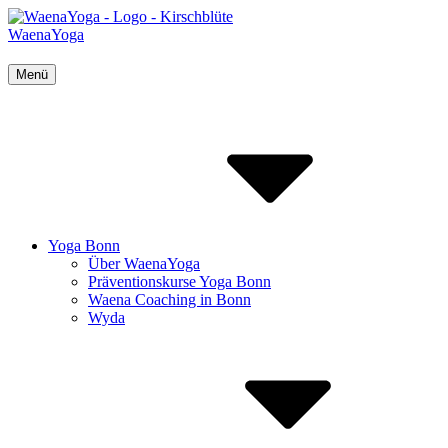
Inhalte
überspringen
WaenaYoga
Menü
Yoga Bonn
Über WaenaYoga
Präventionskurse Yoga Bonn
Waena Coaching in Bonn
Wyda