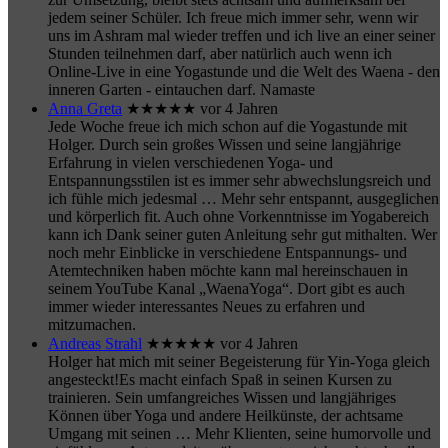
jedem seiner Schüler. Ich freue mich immer sehr, wenn wir
uns im Ashram mal wieder treffen und ich live an einer seiner
Stunden teilnehmen darf, aber natürlich auch wenn ich
Online-Live in eine Yogastunde und die Welt des Waena - den
inneren Garten - eintauchen darf. Namaste
Anna Greta
★★★★★
vor 4 Jahren
Jede Woche freue ich mich schon auf die Yogastunde mit
Holger. Durch sein großes Wissen und seine langjährige
Erfahrung in vielen verschiedenen Yoga- und
Entspannungsstilen ist es immer sehr abwechslungsreich und
ich fühle mich jedesmal
… Mehr
sehr entspannt, ausgeglichen
und körperlich fit. Auch ohne Vorkenntnisse im Yogabereich
kann ich Dank seiner guten Anleitung sehr gut mithalten. Wer
noch mehr Einblicke in verschiedene Entspannungs- und
Atemtechniken haben möchte kann mal hereinschauen in
seinem YouTube Kanal „WaenaYoga“. Dort gibt es auch
immer wieder interessantes Neues zu erfahren und
mitzumachen.
Andreas Strahl
★★★★★
vor 4 Jahren
Holger hat mich mit seiner Begeisterung für Yin-Yoga gleich
angesteckt!Es macht einfach Spaß in seinen Kursen zu
trainieren. Sein umfangreiches Wissen und langjähriges
Können über Yoga und andere Heilkünste, der achtsame
Umgang mit seinen
… Mehr
Klienten, seine humorvolle und