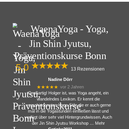
Beitragsnavigation
WaenaYoga - Yoga,
Jin Shin Jyutsu,
Präventionskurse Bonn
5,0
13 Rezensionen
Nadine Dörr
★★★★★
vor 2 Jahren
Großartig! Holger ist, was Yoga angeht, ein
wandelndes Lexikon. Er kennt die
verschiedensten Yoga-Stile die er auch gerne
mal in die Yogastunden einfließen lässt und
verfügt über sehr viel Hintergrundwissen. Auch
der Jin Shin Jyutsu Workshop
… Mehr