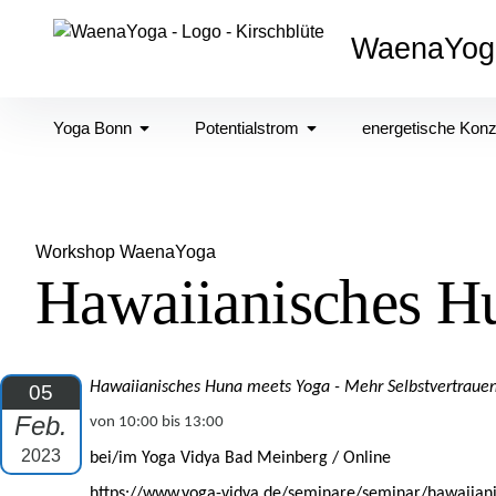
Inhalte
überspringen
WaenaYog
Yoga Bonn
Potentialstrom
energetische Kon
Workshop WaenaYoga
Hawaiianisches H
Hawaiianisches Huna meets Yoga - Mehr Selbstvertrauen
05
Feb.
von 10:00 bis 13:00
2023
bei/im Yoga Vidya Bad Meinberg / Online
https://www.yoga-vidya.de/seminare/seminar/hawaiiani