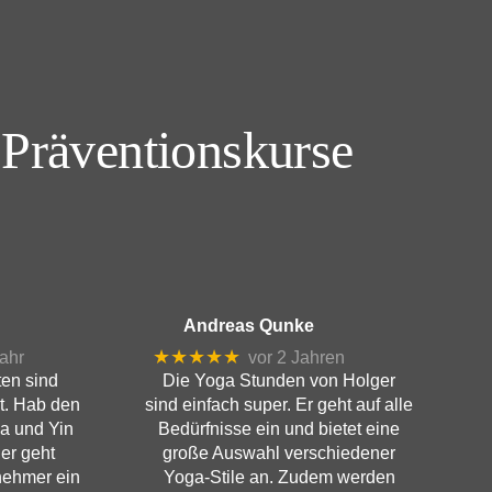
 Präventionskurse
Andreas Qunke
★★★★★
ahr
vor 2 Jahren
en sind
Die Yoga Stunden von Holger
t. Hab den
sind einfach super. Er geht auf alle
a und Yin
Bedürfnisse ein und bietet eine
er geht
große Auswahl verschiedener
lnehmer ein
Yoga-Stile an. Zudem werden