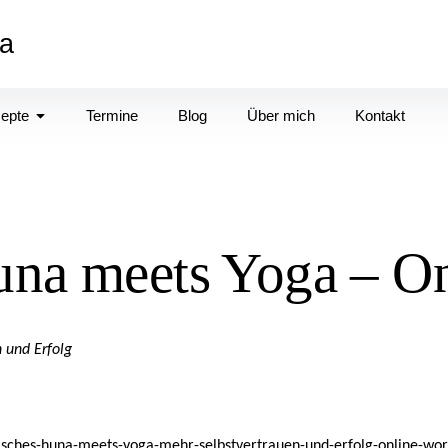
a
zepte
Termine
Blog
Über mich
Kontakt
una meets Yoga – On
 und Erfolg
sches-huna-meets-yoga-mehr-selbstvertrauen-und-erfolg-online-wo