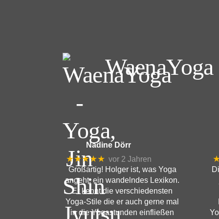
Beitragsnavigation
WaenaYoga -
Nadine Dörr
★★★★★
vor 2 Jahren
Großartig! Holger ist, was Yoga
Di
angeht, ein wandelndes Lexikon.
Er kennt die verschiedensten
Yoga-Stile die er auch gerne mal
in die Yogastunden einfließen
Yo