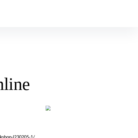
line
rkshop-l230205-1/