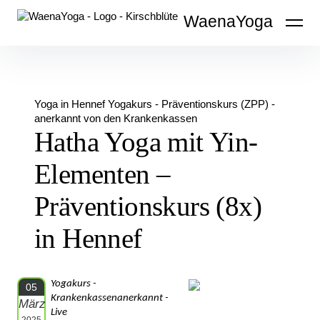
Inhalte
WaenaYoga
überspringen
Yoga in Hennef
Yogakurs - Präventionskurs (ZPP) -
anerkannt von den Krankenkassen
Hatha Yoga mit Yin-
Elementen –
Präventionskurs (8x)
in Hennef
Yogakurs -
05
Krankenkassenanerkannt -
März
Live