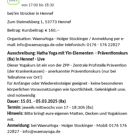
2025
von 17:00 bis 18:30
bei/im Strücker in Hennef
Zum Steimelsberg 1, 53773 Hennef
Beitrag: Kursbeitrag: € 160,--
Organisation: WaenaYoga - Holger Stockinger / Anmeldung per e-
mail: info@waenayoga.de oder telefonisch: 0176 - 576 22827
Ausschreibung: Hatha Yoga mit Yin-Elementen - Präventionskurs
(8x) in Hennef - Live
Dieser Yogakurs ist ein von der ZPP - Zentrale Prüfstelle Prävention
(der Krankenkassen) - anerkannter Präventionskurs (nur bei
Teilnahme vor Ort!)
für Anfänger oder Wiedereinsteiger geeignet - keine besonderen
körperlichen Voraussetzungen wie Sportlichkeit, Gelenkigkeit usw.
sind notwendig
Dauer: 15.01. - 05.03.2025 (8x)
Termin:
jeweils mittwochs von 17 - 18:30h (8x)
Hinweis:
Bitte bringt eure eigenen Matten, Decken und Yogakissen
mit.
Anmeldung:
bei WaenaYoga - Holger Stockinger - Mobil: 0176 576
22827 - info@waenayoga.de