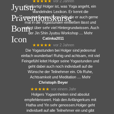
★★★★★
vor 2 Jahren
Großartig! Holger ist, was Yoga angeht, ein
wandelndes Lexikon. Er kennt die
verschiedensten Yoga-Stile die er auch gerne
mal in die Yogastunden einfließen lässt und
verfügt über sehr viel Hintergrundwissen. Auch
der Jin Shin Jyutsu Workshop
… Mehr
Catinka2011
★★★★★
vor 2 Jahren
Die Yogastunden bei Holger sind jedesmal
einfach wunderbar! Ruhig und achtsam, mit viel
Feingefühl leitet Holger seine Yogastunden und
geht dabei auch noch individuell auf die
Wünsche der Teilnehmer ein. Ob Ruhe,
Achtsamkeit und Meditation
… Mehr
Christoph Beyer
★★★★★
vor einem Jahr
Holgers Yogaeinheiten sind absolut
empfehlenswert. Hab den Anfängerkurs mit
Hatha und Yin sehr genossen.Holger geht
individuell auf alle Teilnehmer ein und gibt