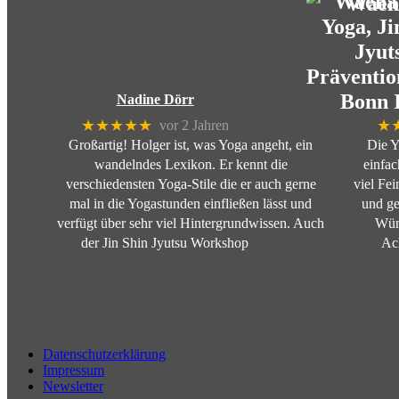
Waena
Nadine Dörr
★★★★★
★
vor 2 Jahren
Großartig! Holger ist, was Yoga angeht, ein
Die Y
wandelndes Lexikon. Er kennt die
einfa
verschiedensten Yoga-Stile die er auch gerne
viel Fei
mal in die Yogastunden einfließen lässt und
und ge
verfügt über sehr viel Hintergrundwissen. Auch
Wün
der Jin Shin Jyutsu Workshop
Ac
Datenschutzerklärung
Impressum
Newsletter