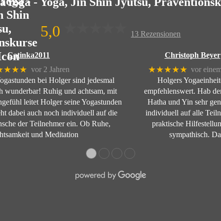
Yoga - Yoga, Jin Shin Jyutsu, Präventions
5,0
13 Rezensionen
Catinka2011
Christoph Beyer
★★★★
★★★★★
vor 2 Jahren
vor einem
ogastunden bei Holger sind jedesmal
Holgers Yogaeinheit
ch wunderbar! Ruhig und achtsam, mit
empfehlenswert. Hab de
ngefühl leitet Holger seine Yogastunden
Hatha und Yin sehr gen
ht dabei auch noch individuell auf die
individuell auf alle Tei
sche der Teilnehmer ein. Ob Ruhe,
praktische Hilfestellu
htsamkeit und Meditation
sympathisch. D
●
●
●
●