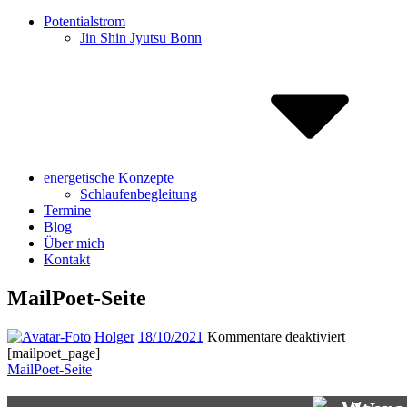
Potentialstrom
Jin Shin Jyutsu Bonn
energetische Konzepte
Schlaufenbegleitung
Termine
Blog
Über mich
Kontakt
MailPoet-Seite
für
Holger
18/10/2021
Kommentare deaktiviert
MailPoet-
[mailpoet_page]
Beitragsnavigation
Nächster
Seite
MailPoet-Seite
Beitrag