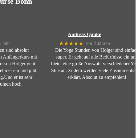
kurse Bonn
Andreas Qunke
★★★★★
 Jahr
vor 2 Jahren
en sind absolut
Die Yoga Stunden von Holger sind einfac
n Anfängerkurs mit
super. Er geht auf alle Bedürfnisse ein und
ossen.Holger geht
bietet eine große Auswahl verschiedener Yo
lnehmer ein und gibt
Stile an. Zudem werden viele Zusammenhä
ng.Und er ist sehr
erklärt. Absolut zu empfehlen!
aumen hoch