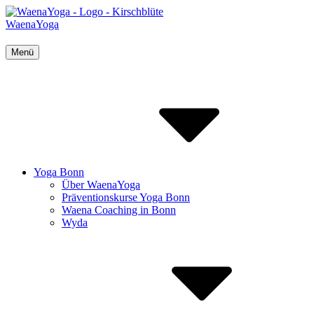
Inhalte
überspringen
WaenaYoga
Menü
Yoga Bonn
Über WaenaYoga
Präventionskurse Yoga Bonn
Waena Coaching in Bonn
Wyda